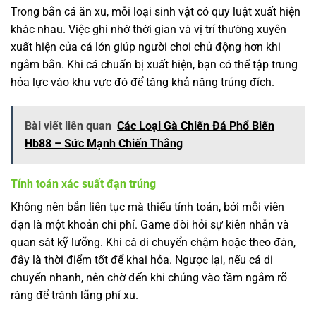
Trong bắn cá ăn xu, mỗi loại sinh vật có quy luật xuất hiện
khác nhau. Việc ghi nhớ thời gian và vị trí thường xuyên
xuất hiện của cá lớn giúp người chơi chủ động hơn khi
ngắm bắn. Khi cá chuẩn bị xuất hiện, bạn có thể tập trung
hỏa lực vào khu vực đó để tăng khả năng trúng đích.
Bài viết liên quan
Các Loại Gà Chiến Đá Phổ Biến
Hb88 – Sức Mạnh Chiến Thắng
Tính toán xác suất đạn trúng
Không nên bắn liên tục mà thiếu tính toán, bởi mỗi viên
đạn là một khoản chi phí. Game đòi hỏi sự kiên nhẫn và
quan sát kỹ lưỡng. Khi cá di chuyển chậm hoặc theo đàn,
đây là thời điểm tốt để khai hỏa. Ngược lại, nếu cá di
chuyển nhanh, nên chờ đến khi chúng vào tầm ngắm rõ
ràng để tránh lãng phí xu.