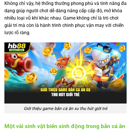
Không chỉ vậy, hệ thống thưởng phong phú và tính năng đa
dạng giúp người chơi dễ dàng nâng cấp cấp độ, mở khóa
nhiều loại vũ khí khác nhau. Game không chỉ là trò chơi
giải trí mà còn là hành trình chinh phục vận may với chiến
lược rõ ràng.
Giới thiệu game bắn cá ăn xu thu hút giới trẻ
Một vài sinh vật biển sinh động trong bắn cá ăn