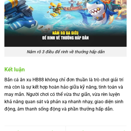
Nắm rõ 3 điều để rinh về thưởng hấp dẫn
Kết luận
Bắn cá ăn xu HB88 không chỉ đơn thuần là trò chơi giải trí
mà còn là sự kết hợp hoàn hảo giữa kỹ năng, tính toán và
may mắn. Người chơi có thể vừa thư giãn, vừa rèn luyện
khả năng quan sát và phản xạ nhanh nhạy, giao diện sinh
động, âm thanh sống động và phần thưởng hấp dẫn.