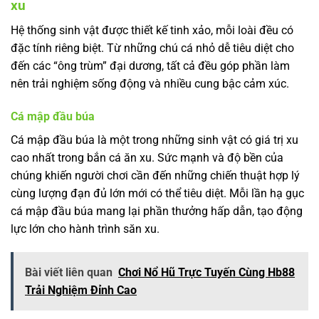
xu
Hệ thống sinh vật được thiết kế tinh xảo, mỗi loài đều có
đặc tính riêng biệt. Từ những chú cá nhỏ dễ tiêu diệt cho
đến các “ông trùm” đại dương, tất cả đều góp phần làm
nên trải nghiệm sống động và nhiều cung bậc cảm xúc.
Cá mập đầu búa
Cá mập đầu búa là một trong những sinh vật có giá trị xu
cao nhất trong bắn cá ăn xu. Sức mạnh và độ bền của
chúng khiến người chơi cần đến những chiến thuật hợp lý
cùng lượng đạn đủ lớn mới có thể tiêu diệt. Mỗi lần hạ gục
cá mập đầu búa mang lại phần thưởng hấp dẫn, tạo động
lực lớn cho hành trình săn xu.
Bài viết liên quan
Chơi Nổ Hũ Trực Tuyến Cùng Hb88
Trải Nghiệm Đỉnh Cao