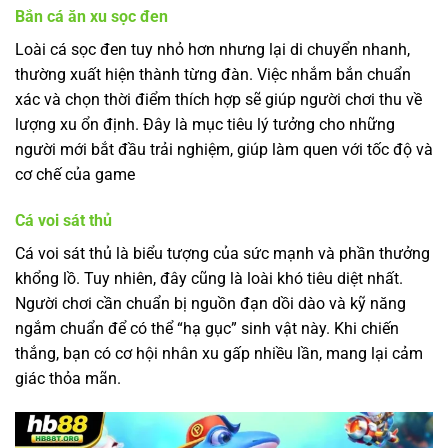
Bắn cá ăn xu sọc đen
Loài cá sọc đen tuy nhỏ hơn nhưng lại di chuyển nhanh,
thường xuất hiện thành từng đàn. Việc nhắm bắn chuẩn
xác và chọn thời điểm thích hợp sẽ giúp người chơi thu về
lượng xu ổn định. Đây là mục tiêu lý tưởng cho những
người mới bắt đầu trải nghiệm, giúp làm quen với tốc độ và
cơ chế của game
Cá voi sát thủ
Cá voi sát thủ là biểu tượng của sức mạnh và phần thưởng
khổng lồ. Tuy nhiên, đây cũng là loài khó tiêu diệt nhất.
Người chơi cần chuẩn bị nguồn đạn dồi dào và kỹ năng
ngắm chuẩn để có thể “hạ gục” sinh vật này. Khi chiến
thắng, bạn có cơ hội nhân xu gấp nhiều lần, mang lại cảm
giác thỏa mãn.